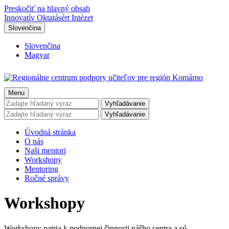
Preskočiť na hlavný obsah
Innovatív Oktatásért Intézet
Slovenčina
Slovenčina
Magyar
Menu
Vyhľadávanie
Vyhľadávanie
Úvodná stránka
O nás
Naši mentori
Workshopy
Mentoring
Ročné správy
Workshopy
Workshopy patria k podpornej činnosti nášho centra a sú