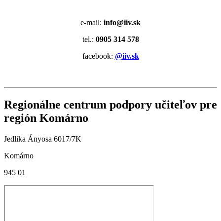
e-mail:
info@iiv.sk
tel.:
0905 314 578
facebook:
@iiv.sk
Regionálne centrum podpory učiteľov pre
región Komárno
Jedlika Ányosa 6017/7K
Komárno
945 01