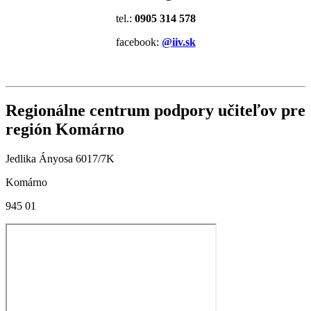
tel.:
0905 314 578
facebook:
@iiv.sk
Regionálne centrum podpory učiteľov pre
región Komárno
Jedlika Ányosa 6017/7K
Komárno
945 01