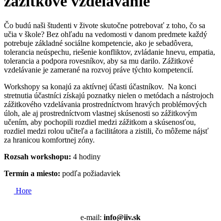
zážitkové vzdelávanie
Čo budú naši študenti v živote skutočne potrebovať z toho, čo sa
učia v škole? Bez ohľadu na vedomosti v danom predmete každý
potrebuje základné sociálne kompetencie, ako je sebadôvera,
tolerancia neúspechu, riešenie konfliktov, zvládanie hnevu, empatia,
tolerancia a podpora rovesníkov, aby sa mu darilo. Zážitkové
vzdelávanie je zamerané na rozvoj práve týchto kompetencií.
Workshopy sa konajú za aktívnej účasti účastníkov. Na konci
stretnutia účastníci získajú poznatky nielen o metódach a nástrojoch
zážitkového vzdelávania prostredníctvom hravých problémových
úloh, ale aj prostredníctvom vlastnej skúsenosti so zážitkovým
učením, aby pochopili rozdiel medzi zážitkom a skúsenosťou,
rozdiel medzi rolou učiteľa a facilitátora a zistili, čo môžeme nájsť
za hranicou komfortnej zóny.
Rozsah workshopu:
4 hodiny
Termín a miesto:
podľa požiadaviek
Hore
e-mail:
info@iiv.sk