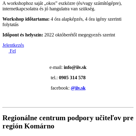
A workshophoz saját „okos” eszközre (és/vagy számítógépre),
internetkapcsolatra és jó hangulatra van szükség.
Workshop időtartama:
4 óra alapképzés, 4 óra igény szerinti
folytatás
Időpont és helyszín:
2022 októberétől megegyezés szerint
Jelentkezés
Fel
e-mail:
info@iiv.sk
tel.:
0905 314 578
facebook:
@iiv.sk
Regionálne centrum podpory učiteľov pre
región Komárno