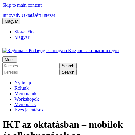
Skip to main content
Innovatív Oktatásért Intézet
Magyar
Slovenčina
Magyar
Menü
Search
Search
Nyitólap
Rólunk
Mentoraink
Workshopok
Mentorálás
Éves jelentések
IKT az oktatásban – mobilok