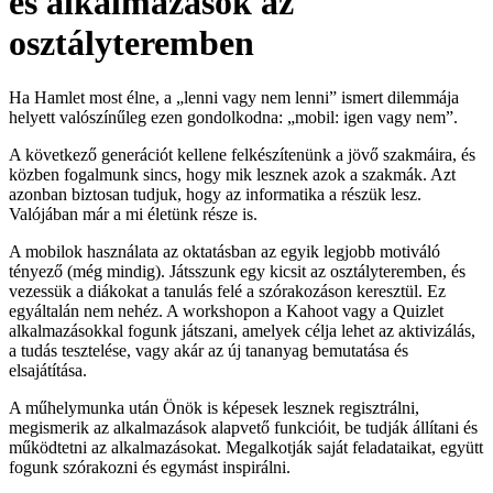
és alkalmazások az
osztályteremben
Ha Hamlet most élne, a „lenni vagy nem lenni” ismert dilemmája
helyett valószínűleg ezen gondolkodna: „mobil: igen vagy nem”.
A következő generációt kellene felkészítenünk a jövő szakmáira, és
közben fogalmunk sincs, hogy mik lesznek azok a szakmák. Azt
azonban biztosan tudjuk, hogy az informatika a részük lesz.
Valójában már a mi életünk része is.
A mobilok használata az oktatásban az egyik legjobb motiváló
tényező (még mindig). Játsszunk egy kicsit az osztályteremben, és
vezessük a diákokat a tanulás felé a szórakozáson keresztül. Ez
egyáltalán nem nehéz. A workshopon a Kahoot vagy a Quizlet
alkalmazásokkal fogunk játszani, amelyek célja lehet az aktivizálás,
a tudás tesztelése, vagy akár az új tananyag bemutatása és
elsajátítása.
A műhelymunka után Önök is képesek lesznek regisztrálni,
megismerik az alkalmazások alapvető funkcióit, be tudják állítani és
működtetni az alkalmazásokat. Megalkotják saját feladataikat, együtt
fogunk szórakozni és egymást inspirálni.