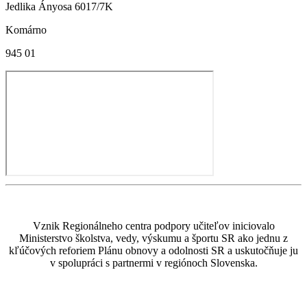
Jedlika Ányosa 6017/7K
Komárno
945 01
Vznik Regionálneho centra podpory učiteľov iniciovalo
Ministerstvo školstva, vedy, výskumu a športu SR ako jednu z
kľúčových reforiem Plánu obnovy a odolnosti SR a uskutočňuje ju
v spolupráci s partnermi v regiónoch Slovenska.