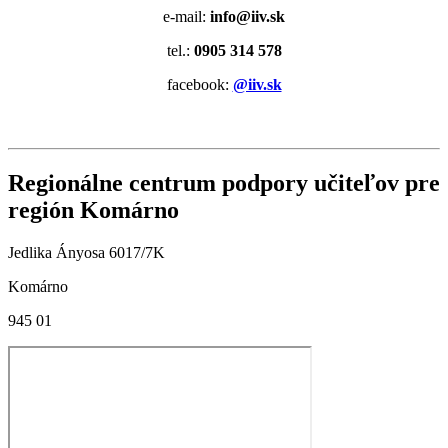
e-mail:
info@iiv.sk
tel.:
0905 314 578
facebook:
@iiv.sk
Regionálne centrum podpory učiteľov pre
región Komárno
Jedlika Ányosa 6017/7K
Komárno
945 01