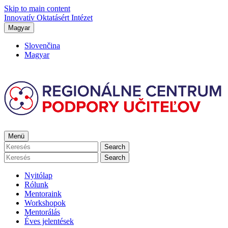
Skip to main content
Innovatív Oktatásért Intézet
Magyar
Slovenčina
Magyar
Menü
Search
Search
Nyitólap
Rólunk
Mentoraink
Workshopok
Mentorálás
Éves jelentések