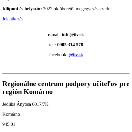
Időpont és helyszín:
2022 októberétől megegyezés szerint
Jelentkezés
e-mail:
info@iiv.sk
tel.:
0905 314 578
facebook:
@iiv.sk
Regionálne centrum podpory učiteľov pre
región Komárno
Jedlika Ányosa 6017/7K
Komárno
945 01