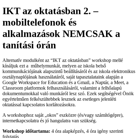
IKT az oktatásban 2. –
mobiltelefonok és
alkalmazások NEMCSAK a
tanítási órán
Alternatív modulként az “IKT az oktatásban” workshop mellé
kínáljuk ezt a műhelymunkát, melyen az iskola belső
kommunikációjának alapszintű beállításáról és az iskola elektronikus
osztálynaplójának használatáról, saját tapasztalataink alapján a
Google Workspace for Education és a Gmail, a Naptár, a Meet, a
Classroom platformok felhasználásáról, valamint a felhőalapú
dokumentumokkal való munkáról lesz szó. Ezek segítségével Önök
egyértelműen felkészültebbek lesznek az esetleges jelenléti
oktatással kapcsolatos korlátozásokra.
A workshophoz saját „okos” eszközre (és/vagy számítógépre),
internetkapcsolatra és jó hangulatra van szükség.
Workshop időtartama:
4 óra alapképzés, 4 óra igény szerinti
folytatás