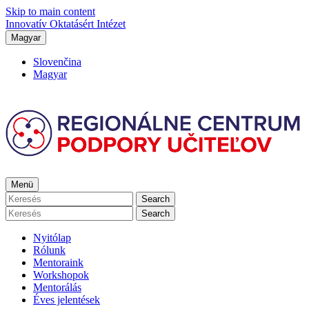
Skip to main content
Innovatív Oktatásért Intézet
Magyar
Slovenčina
Magyar
Menü
Search
Search
Nyitólap
Rólunk
Mentoraink
Workshopok
Mentorálás
Éves jelentések