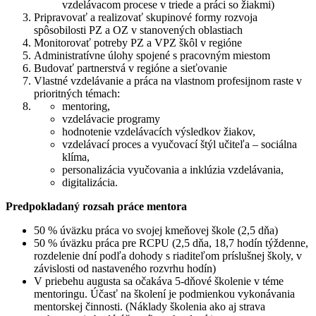
vzdelávacom procese v triede a práci so žiakmi)
Pripravovať a realizovať skupinové formy rozvoja
spôsobilosti PZ a OZ v stanovených oblastiach
Monitorovať potreby PZ a VPZ škôl v regióne
Administratívne úlohy spojené s pracovným miestom
Budovať partnerstvá v regióne a sieťovanie
Vlastné vzdelávanie a práca na vlastnom profesijnom raste v
prioritných témach:
mentoring,
vzdelávacie programy
hodnotenie vzdelávacích výsledkov žiakov,
vzdelávací proces a vyučovací štýl učiteľa – sociálna
klíma,
personalizácia vyučovania a inklúzia vzdelávania,
digitalizácia.
Predpokladaný rozsah práce mentora
50 % úväzku práca vo svojej kmeňovej škole (2,5 dňa)
50 % úväzku práca pre RCPU (2,5 dňa, 18,7 hodín týždenne,
rozdelenie dní podľa dohody s riaditeľom príslušnej školy, v
závislosti od nastaveného rozvrhu hodín)
V priebehu augusta sa očakáva 5-dňové školenie v téme
mentoringu. Účasť na školení je podmienkou vykonávania
mentorskej činnosti. (Náklady školenia ako aj strava