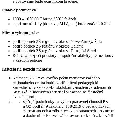
a ubytovanie budú účastníkom hradené.)
Platové podmienky
1030 – 1050,00 € brutto / 50% úväzok
nepriame náklady (doprava, MTZ, … ) bude znášať RCPU
Miesto výkonu práce
podľa potrieb ZŠ regiónu v okrese Nové Zámky, Šaľa
podľa potrieb ZŠ regiónu v okrese Galanta
podľa potrieb ZŠ regiónu v okrese Dunajská Streda
RCPU zabezpečí priestory na spoločné aktivity pre mentorov
v každom regióne
Kritériá na pozíciu mentora:
Najmenej 75% z celkového počtu mentorov každého
regionálneho centra budú tvoriť aktívni pedagogickí
zamestnanci v škole alebo školskom zariadení zaradenom do
Siete škôl a školských zariadení SR aspoň na čiastočný
úväzok, ktorí
spĺňajú podmienky na výkon pracovnej činnosti PZ
a OZ podľa §9 zákona č. 138/2019 o pedagogických
zamestnancoch a odborných zamestnancoch a o zmene
a doplnení niektorých zákonov pre niektorú z kategórií