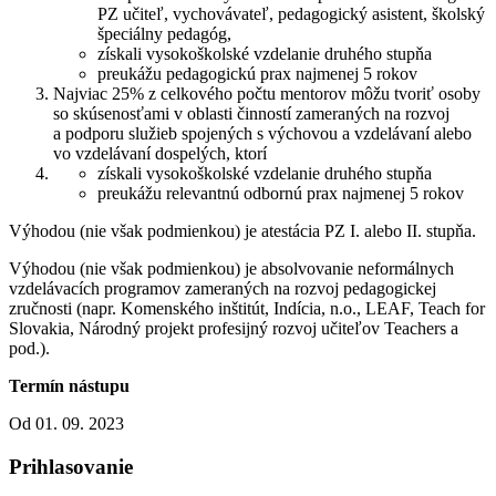
PZ učiteľ, vychovávateľ, pedagogický asistent, školský
špeciálny pedagóg,
získali vysokoškolské vzdelanie druhého stupňa
preukážu pedagogickú prax najmenej 5 rokov
Najviac 25% z celkového počtu mentorov môžu tvoriť osoby
so skúsenosťami v oblasti činností zameraných na rozvoj
a podporu služieb spojených s výchovou a vzdelávaní alebo
vo vzdelávaní dospelých, ktorí
získali vysokoškolské vzdelanie druhého stupňa
preukážu relevantnú odbornú prax najmenej 5 rokov
Výhodou (nie však podmienkou) je atestácia PZ I. alebo II. stupňa.
Výhodou (nie však podmienkou) je absolvovanie neformálnych
vzdelávacích programov zameraných na rozvoj pedagogickej
zručnosti (napr. Komenského inštitút, Indícia, n.o., LEAF, Teach for
Slovakia, Národný projekt profesijný rozvoj učiteľov Teachers a
pod.).
Termín nástupu
Od 01. 09. 2023
Prihlasovanie