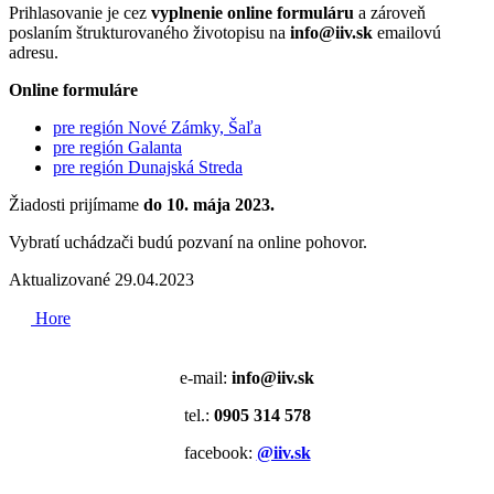
Prihlasovanie je cez
vyplnenie online formuláru
a zároveň
poslaním štrukturovaného životopisu na
info@iiv.sk
emailovú
adresu.
Online formuláre
pre región Nové Zámky, Šaľa
pre región Galanta
pre región Dunajská Streda
Žiadosti prijímame
do 10. mája 2023.
Vybratí uchádzači budú pozvaní na online pohovor.
Aktualizované 29.04.2023
Hore
e-mail:
info@iiv.sk
tel.:
0905 314 578
facebook:
@iiv.sk