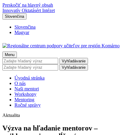
Preskočiť na hlavný obsah
Innovatív Oktatásért Intézet
Slovenčina
Slovenčina
Magyar
Menu
Vyhľadávanie
Vyhľadávanie
Úvodná stránka
O nás
Naši mentori
Workshopy
Mentoring
Ročné správy
Aktualita
Výzva na hľadanie mentorov –