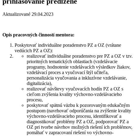
prihlasovanie predĺžené
Aktualizované 29.04.2023
Opis pracovných činností mentora:
Poskytovať individuálne poradenstvo PZ a OZ (vrátane
vedúcich PZ a OZ):
realizovať individuálne poradenstvo pre PZ a OZ v tzv.
prioritných tematických oblastiach (vzdelávacie
programy, hodnotenie vzdelávacích výsledkov žiakov,
vzdelávací proces a vyučovací štýl učiteľa,
personalizácia vyučovania a inkluzívne vzdelávanie,
digitalizácia),
realizovať návštevy vyučovacích hodín PZ a OZ s
cieľom zvýšenia kvality výchovno-vzdelávacieho
procesu,
poskytovať spätnú väzbu k pozorovaným edukačným
postupom (navrhovať odporúčania na zvýšenie kvality
výchovno-vzdelávacieho procesu, identifikovať a
diagnostikovať problémy PZ a OZ, podporovať PZ a
OZ pri tvorbe návrhov možných riešení ich problémov,
pomáhať v zapracovaní riešení vo výchovno-