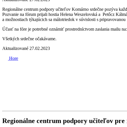
Regionálne centrum podpory učiteľov Komárno srdečne pozýva každéh
Pozvanie na fórum prijali hostia Helena Weszelovská a Petőcz Kálmá
a možnostiach týkajúcich sa málotriedok v súvislosti s pripravovanou 
Účasť na fóre je potrebné oznámiť prostredníctvom zaslania mailu n
Všetkých srdečne očakávame.
Aktualizované 27.02.2023
Hore
Regionálne centrum podpory učiteľov pre