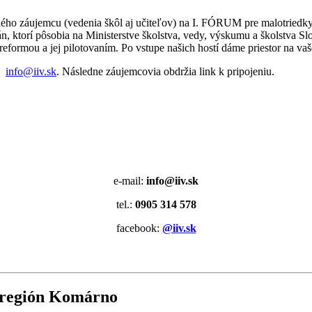
o záujemcu (vedenia škôl aj učiteľov) na I. FÓRUM pre malotriedky, 
n, ktorí pôsobia na Ministerstve školstva, vedy, výskumu a školstva S
reformou a jej pilotovaním. Po vstupe našich hostí dáme priestor na va
a:
info@iiv.sk
. Následne záujemcovia obdržia link k pripojeniu.
e-mail:
info@iiv.sk
tel.:
0905 314 578
facebook:
@iiv.sk
 región Komárno